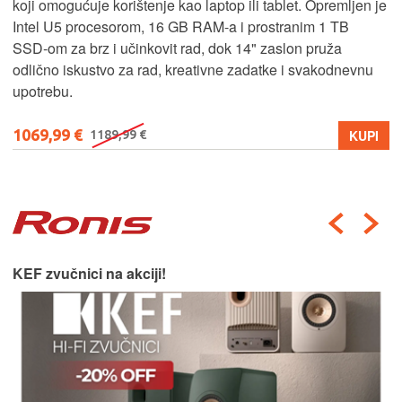
koji omogućuje korištenje kao laptop ili tablet. Opremljen je
Intel U5 procesorom, 16 GB RAM-a i prostranim 1 TB
SSD‑om za brz i učinkovit rad, dok 14" zaslon pruža
odlično iskustvo za rad, kreativne zadatke i svakodnevnu
upotrebu.
1069,99 €
KUPI
1189,99 €
KEF zvučnici na akciji!