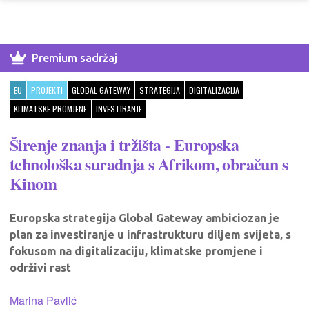
Premium sadržaj
EU
PROJEKTI
GLOBAL GATEWAY
STRATEGIJA
DIGITALIZACIJA
KLIMATSKE PROMJENE
INVESTIRANJE
Širenje znanja i tržišta - Europska
tehnološka suradnja s Afrikom, obračun s
Kinom
Europska strategija Global Gateway ambiciozan je
plan za investiranje u infrastrukturu diljem svijeta, s
fokusom na digitalizaciju, klimatske promjene i
održivi rast
Marina Pavlić