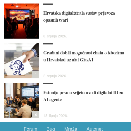
Hrvatska digitalizirala sustav prijevoza
opasnih tvari
8. srpnja 2026.
Građani dobili mogućnost chata o izborima
u Hrvatskoj uz alat GlasAI
1
2. srpnja 2026.
Estonija prva u svijetu uvodi digitalni ID za
AI agente
4
18. lipnja 2026.
Forum
Bug
Mreža
Autonet