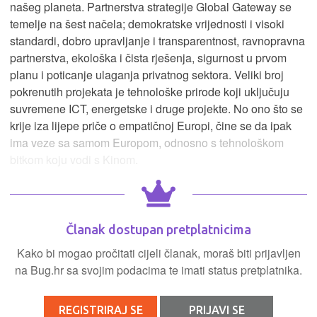
našeg planeta. Partnerstva strategije Global Gateway se
temelje na šest načela; demokratske vrijednosti i visoki
standardi, dobro upravljanje i transparentnost, ravnopravna
partnerstva, ekološka i čista rješenja, sigurnost u prvom
planu i poticanje ulaganja privatnog sektora. Veliki broj
pokrenutih projekata je tehnološke prirode koji uključuju
suvremene ICT, energetske i druge projekte. No ono što se
krije iza lijepe priče o empatičnoj Europi, čine se da ipak
ima veze sa samom Europom, odnosno s tehnološkom
bitkom koju vodi s Kinom.
Članak dostupan pretplatnicima
Kako bi mogao pročitati cijeli članak, moraš biti prijavljen
na Bug.hr sa svojim podacima te imati status pretplatnika.
REGISTRIRAJ SE
PRIJAVI SE