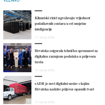
VEZANO
Klimatski rizici ugrožavaju vrijednost
podatkovnih centara u eri umjetne
inteligencije
17. srpnja 2026.
Hrvatska osigurala tehničku spremnost za
digitalnu razmjenu podataka u prijevozu
tereta
16. srpnja 2026.
eADR je novi digitalni sustav s kojim
Hrvatska nadzire prijevoz opasnih tvari
1
12. srpnja 2026.