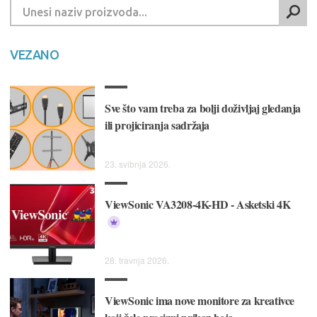
VEZANO
Sve što vam treba za bolji doživljaj gledanja
ili projiciranja sadržaja
23. svibnja 2026.
ViewSonic VA3208-4K-HD - Asketski 4K
28. travnja 2026.
ViewSonic ima nove monitore za kreativce