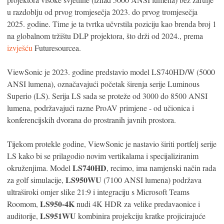
u razdoblju od prvog tromjesečja 2023. do prvog tromjesečja
2025. godine. Time je ta tvrtka učvrstila poziciju kao brenda broj 1
na globalnom tržištu DLP projektora, što drži od 2024., prema
izvješću
Futuresourcea.
ViewSonic je 2023. godine predstavio model LS740HD/W (5000
ANSI lumena), označavajući početak širenja serije Luminous
Superio (LS). Serija LS sada se proteže od 3000 do 8500 ANSI
lumena, podržavajući razne ProAV primjene - od učionica i
konferencijskih dvorana do prostranih javnih prostora.
Tijekom protekle godine, ViewSonic je nastavio širiti portfelj serije
LS kako bi se prilagodio novim vertikalama i specijaliziranim
LS740HD
okruženjima. Model
, recimo, ima namjenski način rada
LS950WU
za golf simulacije,
(7100 ANSI lumena) podržava
ultraširoki omjer slike 21:9 i integraciju s Microsoft Teams
LS950-4K
Roomom,
nudi 4K HDR za velike predavaonice i
LS951WU
auditorije,
kombinira projekciju kratke projicirajuće