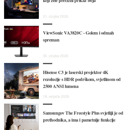
koji žele precizni prikaz boja
31. ožujka 2026.
ViewSonic VA3820C - Golem i odmah
spreman
30. ožujka 2026.
Hisense C3 je laserski projektor 4K
rezolucije s HDR podrškom, svjetlinom od
2500 ANSI lumena
18. veljače 2026.
Samsungov The Freestyle Plus svjetliji je od
prethodnika, a ima i pametnije funkcije