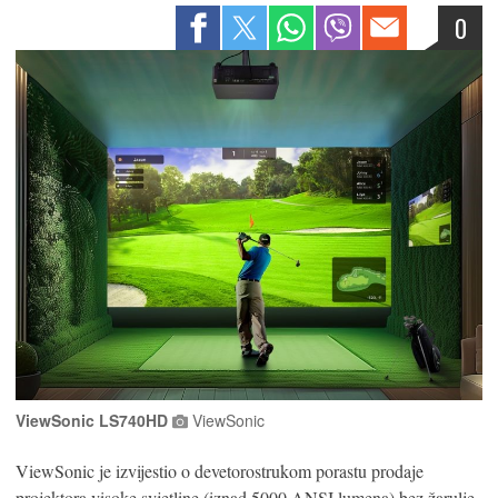
0
ViewSonic LS740HD
ViewSonic
ViewSonic je izvijestio o devetorostrukom porastu prodaje
projektora visoke svjetline (iznad 5000 ANSI lumena) bez žarulje