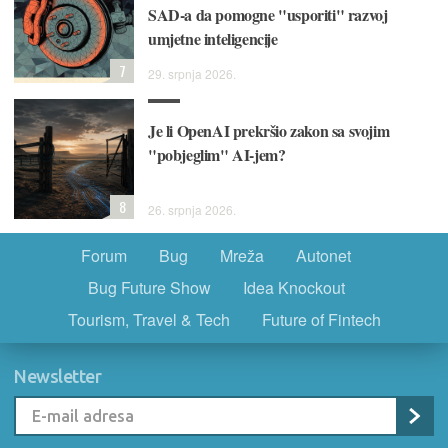
SAD-a da pomogne "usporiti" razvoj
umjetne inteligencije
7
29. srpnja 2026.
Je li OpenAI prekršio zakon sa svojim
"pobjeglim" AI-jem?
8
26. srpnja 2026.
Forum
Bug
Mreža
Autonet
Bug Future Show
Idea Knockout
Tourism, Travel & Tech
Future of Fintech
Newsletter