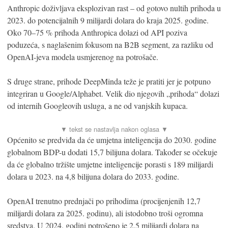
Anthropic doživljava eksplozivan rast – od gotovo nultih prihoda u
2023. do potencijalnih 9 milijardi dolara do kraja 2025. godine.
Oko 70–75 % prihoda Anthropica dolazi od API poziva
poduzeća, s naglašenim fokusom na B2B segment, za razliku od
OpenAI-jeva modela usmjerenog na potrošače.
S druge strane, prihode DeepMinda teže je pratiti jer je potpuno
integriran u Google/Alphabet. Velik dio njegovih „prihoda“ dolazi
od internih Googleovih usluga, a ne od vanjskih kupaca.
Općenito se predviđa da će umjetna inteligencija do 2030. godine
globalnom BDP-u dodati 15,7 bilijuna dolara. Također se očekuje
da će globalno tržište umjetne inteligencije porasti s 189 milijardi
dolara u 2023. na 4,8 bilijuna dolara do 2033. godine.
OpenAI trenutno prednjači po prihodima (procijenjenih 12,7
milijardi dolara za 2025. godinu), ali istodobno troši ogromna
sredstva. U 2024. godini potrošeno je 2,5 milijardi dolara na