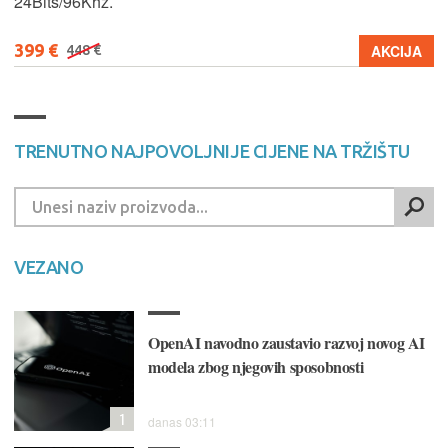
24Bits/96Khz.
399 €
AKCIJA
448 €
TRENUTNO NAJPOVOLJNIJE CIJENE NA TRŽIŠTU
VEZANO
OpenAI navodno zaustavio razvoj novog AI
modela zbog njegovih sposobnosti
1
danas 03:11