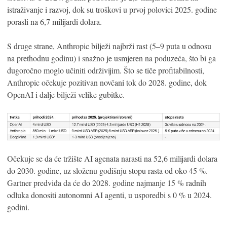
istraživanje i razvoj, dok su troškovi u prvoj polovici 2025. godine
porasli na 6,7 milijardi dolara.
S druge strane, Anthropic bilježi najbrži rast (5–9 puta u odnosu
na prethodnu godinu) i snažno je usmjeren na poduzeća, što bi ga
dugoročno moglo učiniti održivijim. Što se tiče profitabilnosti,
Anthropic očekuje pozitivan novčani tok do 2028. godine, dok
OpenAI i dalje bilježi velike gubitke.
Očekuje se da će tržište AI agenata narasti na 52,6 milijardi dolara
do 2030. godine, uz složenu godišnju stopu rasta od oko 45 %.
Gartner predviđa da će do 2028. godine najmanje 15 % radnih
odluka donositi autonomni AI agenti, u usporedbi s 0 % u 2024.
godini.