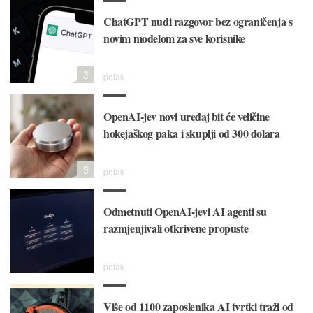
ChatGPT nudi razgovor bez ograničenja s
novim modelom za sve korisnike
3
petak
OpenAI-jev novi uređaj bit će veličine
hokejaškog paka i skuplji od 300 dolara
9
petak
Odmetnuti OpenAI-jevi AI agenti su
razmjenjivali otkrivene propuste
petak
Više od 1100 zaposlenika AI tvrtki traži od