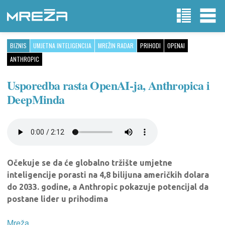
BIZNIS
UMJETNA INTELIGENCIJA
MREŽIN RADAR
PRIHODI
OPENAI
ANTHROPIC
Usporedba rasta OpenAI-ja, Anthropica i
DeepMinda
Očekuje se da će globalno tržište umjetne
inteligencije porasti na 4,8 bilijuna američkih dolara
do 2033. godine, a Anthropic pokazuje potencijal da
postane lider u prihodima
Mreža