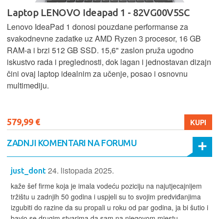
Laptop LENOVO Ideapad 1 - 82VG00V5SC
Lenovo IdeaPad 1 donosi pouzdane performanse za
svakodnevne zadatke uz AMD Ryzen 3 procesor, 16 GB
RAM-a i brzi 512 GB SSD. 15,6" zaslon pruža ugodno
iskustvo rada i preglednosti, dok lagan i jednostavan dizajn
čini ovaj laptop idealnim za učenje, posao i osnovnu
multimediju.
579,99 €
KUPI
ZADNJI KOMENTARI NA FORUMU
24. listopada 2025.
just_dont
kaže šef firme koja je imala vodeću poziciju na najutjecajnijem
tržištu u zadnjih 50 godina i uspjeli su to svojim predviđanjima
izgubiti do razine da su propali u roku od par godina, ja bi šutio i
bavio se drugim stvarima da sam na njegovom mjestu