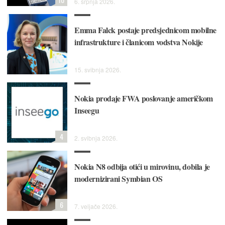
6. srpnja 2026.
Emma Falck postaje predsjednicom mobilne
infrastrukture i članicom vodstva Nokije
15. svibnja 2026.
Nokia prodaje FWA poslovanje američkom
Inseegu
4
2. svibnja 2026.
Nokia N8 odbija otići u mirovinu, dobila je
modernizirani Symbian OS
6
7. veljače 2026.