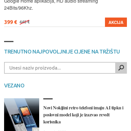
Google Home aplikacija, HD audio streaming
24Bits/96Khz.
399 €
AKCIJA
448 €
TRENUTNO NAJPOVOLJNIJE CIJENE NA TRŽIŠTU
VEZANO
Novi Nokijini retro telefoni imaju AI tipku i
poslovni model koji je izazvao revolt
korisnika
10