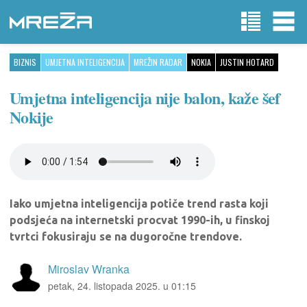
BIZNIS
UMJETNA INTELIGENCIJA
MREŽIN RADAR
NOKIA
JUSTIN HOTARD
Umjetna inteligencija nije balon, kaže šef
Nokije
Iako umjetna inteligencija potiče trend rasta koji
podsjeća na internetski procvat 1990-ih, u finskoj
tvrtci fokusiraju se na dugoročne trendove.
Miroslav Wranka
petak, 24. listopada 2025. u 01:15