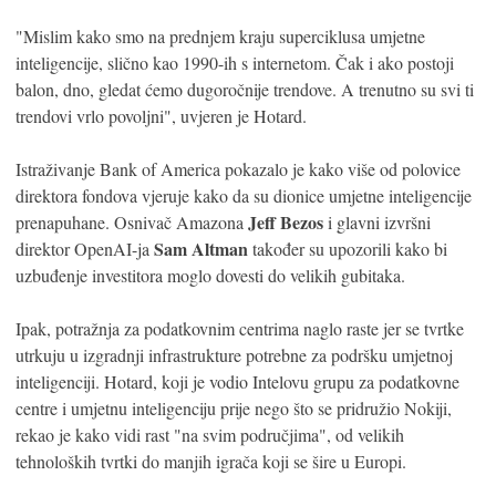
"Mislim kako smo na prednjem kraju superciklusa umjetne
inteligencije, slično kao 1990-ih s internetom. Čak i ako postoji
balon, dno, gledat ćemo dugoročnije trendove. A trenutno su svi ti
trendovi vrlo povoljni", uvjeren je Hotard.
Istraživanje Bank of America pokazalo je kako više od polovice
direktora fondova vjeruje kako da su dionice umjetne inteligencije
Jeff Bezos
prenapuhane. Osnivač Amazona
i glavni izvršni
Sam Altman
direktor OpenAI-ja
također su upozorili kako bi
uzbuđenje investitora moglo dovesti do velikih gubitaka.
Ipak, potražnja za podatkovnim centrima naglo raste jer se tvrtke
utrkuju u izgradnji infrastrukture potrebne za podršku umjetnoj
inteligenciji. Hotard, koji je vodio Intelovu grupu za podatkovne
centre i umjetnu inteligenciju prije nego što se pridružio Nokiji,
rekao je kako vidi rast "na svim područjima", od velikih
tehnoloških tvrtki do manjih igrača koji se šire u Europi.