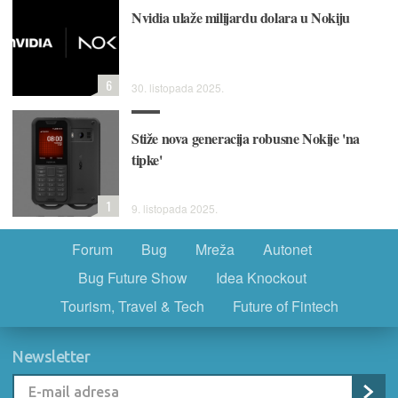
Nvidia ulaže milijardu dolara u Nokiju
6
30. listopada 2025.
Stiže nova generacija robusne Nokije 'na
tipke'
1
9. listopada 2025.
Forum
Bug
Mreža
Autonet
Bug Future Show
Idea Knockout
Tourism, Travel & Tech
Future of Fintech
Newsletter