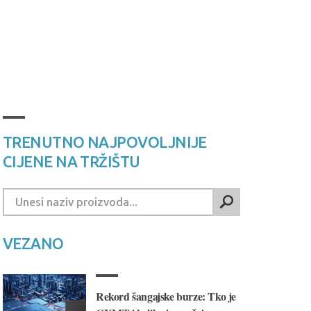
TRENUTNO NAJPOVOLJNIJE
CIJENE NA TRŽIŠTU
VEZANO
Rekord šangajske burze: Tko je