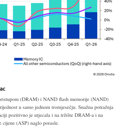
ac
m pristupom (DRAM) i NAND flash memorije (NAND)
 vrijednost u samo jednom tromjesečju. Snažna potražnja
ciji pozitivno je utjecala i na tržište DRAM-a i na
 cijene (ASP) naglo porasle.