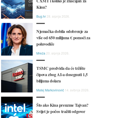
CXMT i koliko je značajan za
Kinu?
Bug.hr
28. srpnja 2026.
Njemačka dobila odobrenje za
više od 650 milijuna € pomoći za
poluvodiče
Mreža
20. srpnja 2026.
TSMC predviđa da će tržište
čipova zbog AI-a dosegnuti 1,5
bilijuna dolara
Matej Markovinović
14. svibnja 2026.
Što ako Kina preuzme Tajvan?
Svijet je počeo tražiti odgovor