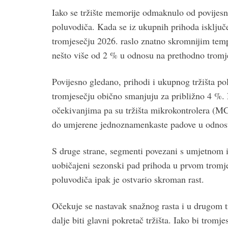
Iako se tržište memorije odmaknulo od povijesni
poluvodiča. Kada se iz ukupnih prihoda isključe
tromjesečju 2026. raslo znatno skromnijim tem
nešto više od 2 % u odnosu na prethodno tromj
Povijesno gledano, prihodi i ukupnog tržišta 
tromjesečju obično smanjuju za približno 4 %. 
očekivanjima pa su tržišta mikrokontrolera (MC
do umjerene jednoznamenkaste padove u odnosu
S druge strane, segmenti povezani s umjetnom 
uobičajeni sezonski pad prihoda u prvom tromje
poluvodiča ipak je ostvario skroman rast.
Očekuje se nastavak snažnog rasta i u drugom t
dalje biti glavni pokretač tržišta. Iako bi tromj