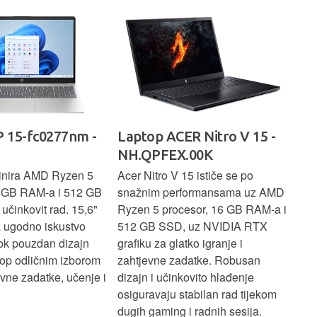
 15-fc0277nm -
Laptop ACER Nitro V 15 -
La
NH.QPFEX.00K
Sl
inira AMD Ryzen 5
Acer Nitro V 15 ističe se po
Len
6 GB RAM-a i 512 GB
snažnim performansama uz AMD
Ryz
učinkovit rad. 15,6"
Ryzen 5 procesor, 16 GB RAM-a i
TB 
a ugodno iskustvo
512 GB SSD, uz NVIDIA RTX
dov
dok pouzdan dizajn
grafiku za glatko igranje i
pru
ptop odličnim izborom
zahtjevne zadatke. Robusan
dok
ne zadatke, učenje i
dizajn i učinkovito hlađenje
mul
osiguravaju stabilan rad tijekom
pro
dugih gaming i radnih sesija.