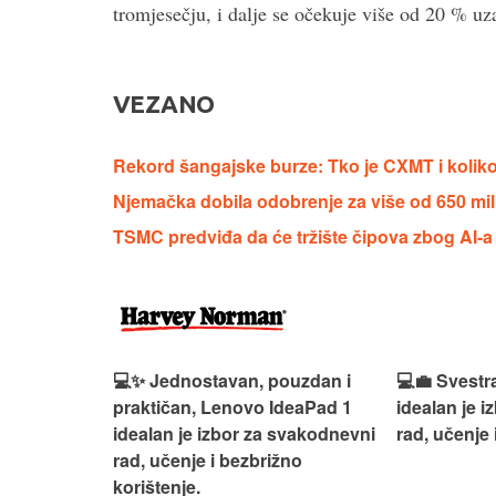
tromjesečju, i dalje se očekuje više od 20 % uz
VEZANO
Rekord šangajske burze: Tko je CXMT i koliko
Njemačka dobila odobrenje za više od 650 mil
TSMC predviđa da će tržište čipova zbog AI-a 
n, Lenovo
💻✨ Jednostavan, pouzdan i
💻💼 Svestr
si odličan
praktičan, Lenovo IdeaPad 1
idealan je 
nosti za
idealan je izbor za svakodnevni
rad, učenje 
rad, učenje i bezbrižno
korištenje.