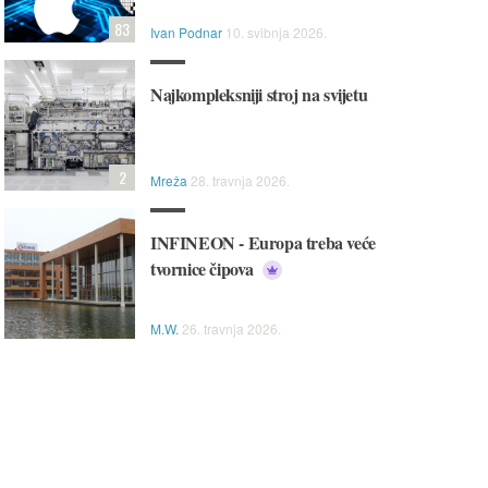
83
Ivan Podnar
10. svibnja 2026.
Najkompleksniji stroj na svijetu
2
Mreža
28. travnja 2026.
INFINEON - Europa treba veće
tvornice čipova
M.W.
26. travnja 2026.