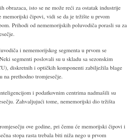
h obrazaca, isto se ne može reći za ostatak industrije
 memorijski čipovi, vidi se da je tržište u prvom
pom. Prihodi od nememorijskih poluvodiča porasli su za
esečje.
poluvodiča i nememorijskog segmenta u prvom se
Neki segmenti poslovali su u skladu sa sezonskim
U), diskretnih i optičkih komponenti zabilježila blage
 na prethodno tromjesečje.
inteligencijom i podatkovnim centrima nadmašili su
sečju. Zahvaljujući tome, nememorijski dio tržišta
romjesečju ove godine, pri čemu će memorijski čipovi i
esečna stopa rasta trebala biti niža nego u prvom