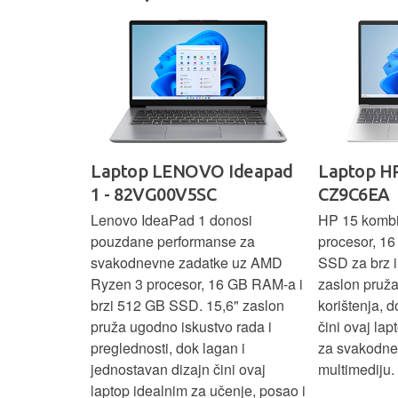
IdeaPad
Laptop LENOVO Ideapad
Laptop HP
SC
1 - 82VG00V5SC
CZ9C6EA
 3 s Ryzen 5
Lenovo IdeaPad 1 donosi
HP 15 komb
RAM-a nudi
pouzdane performanse za
procesor, 1
še aplikacija
svakodnevne zadatke uz AMD
SSD za brz i 
 moderan
Ryzen 3 procesor, 16 GB RAM-a i
zaslon pruž
D
brzi 512 GB SSD. 15,6" zaslon
korištenja, 
up podacima,
pruža ugodno iskustvo rada i
čini ovaj la
izbor za
preglednosti, dok lagan i
za svakodnev
kuće i
jednostavan dizajn čini ovaj
multimediju.
e.
laptop idealnim za učenje, posao i