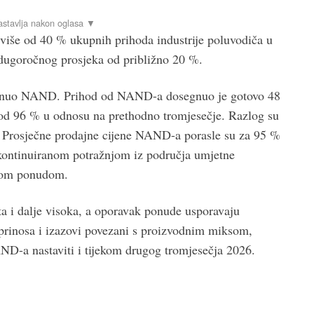
u više od 40 % ukupnih prihoda industrije poluvodiča u
dugoročnog prosjeka od približno 20 %.
aknuo NAND. Prihod od NAND-a dosegnuo je gotovo 48
st od 96 % u odnosu na prethodno tromjesečje. Razlog su
u. Prosječne prodajne cijene NAND-a porasle su za 95 %
kontinuiranom potražnjom iz područja umjetne
enom ponudom.
ta i dalje visoka, a oporavak ponude usporavaju
 prinosa i izazovi povezani s proizvodnim miksom,
ND-a nastaviti i tijekom drugog tromjesečja 2026.