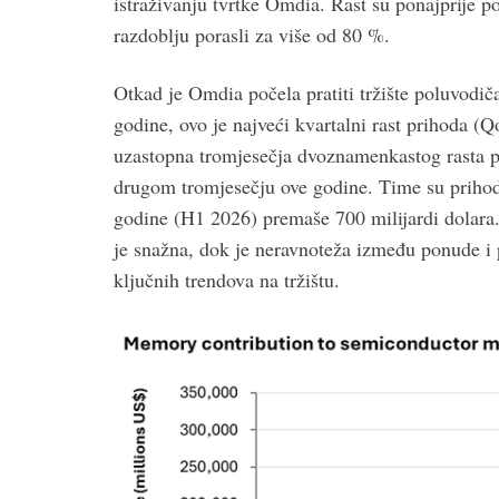
istraživanju tvrtke Omdia. Rast su ponajprije p
razdoblju porasli za više od 80 %.
Otkad je Omdia počela pratiti tržište poluvodič
godine, ovo je najveći kvartalni rast prihoda (Qo
uzastopna tromjesečja dvoznamenkastog rasta pri
drugom tromjesečju ove godine. Time su prihodi
godine (H1 2026) premaše 700 milijardi dolara.
je snažna, dok je neravnoteža između ponude i 
ključnih trendova na tržištu.