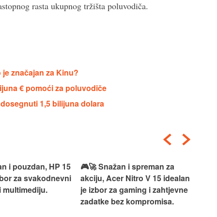
astopnog rasta ukupnog tržišta poluvodiča.
 je značajan za Kinu?
ijuna € pomoći za poluvodiče
dosegnuti 1,5 bilijuna dolara
an i pouzdan, HP 15
🎮🚀 Snažan i spreman za
🎯⚡
izbor za svakodnevni
akciju, Acer Nitro V 15 idealan
Len
i multimediju.
je izbor za gaming i zahtjevne
vrh
zadatke bez kompromisa.
pro
rad