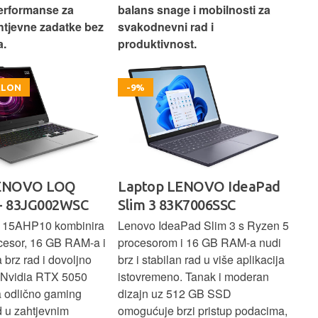
erformanse za
balans snage i mobilnosti za
ide
htjevne zadatke bez
svakodnevni rad i
rad
.
produktivnost.
kor
OKLON
-9%
LENOVO LOQ
Laptop LENOVO IdeaPad
La
- 83JG002WSC
Slim 3 83K7006SSC
1 
 15AHP10 kombinira
Lenovo IdeaPad Slim 3 s Ryzen 5
Len
cesor, 16 GB RAM-a i
procesorom i 16 GB RAM-a nudi
pou
brz rad i dovoljno
brz i stabilan rad u više aplikacija
sva
z Nvidia RTX 5050
istovremeno. Tanak i moderan
Ryz
a odlično gaming
dizajn uz 512 GB SSD
brz
ad u zahtjevnim
omogućuje brzi pristup podacima,
pru