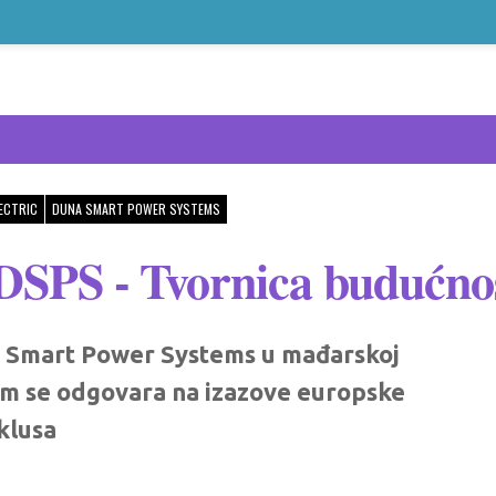
ECTRIC
DUNA SMART POWER SYSTEMS
 DSPS - Tvornica budućnos
a Smart Power Systems u mađarskoj
jom se odgovara na izazove europske
iklusa