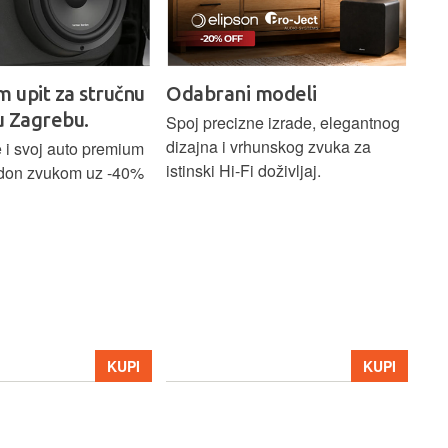
m upit za stručnu
Odabrani modeli
H
u Zagrebu.
Ci
Spoj precizne izrade, elegantnog
dizajna i vrhunskog zvuka za
 i svoj auto premium
Bež
istinski Hi-Fi doživljaj.
don zvukom uz -40%
ind
Blu
Ass
sna
upa
Hom
str
39
KUPI
KUPI