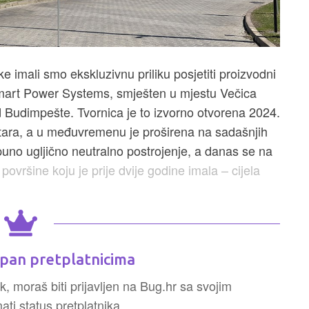
e imali smo ekskluzivnu priliku posjetiti proizvodni
mart Power Systems, smješten u mjestu Večica
 Budimpešte. Tvornica je to izvorno otvorena 2024.
etara, a u međuvremenu je proširena na sadašnjih
puno ugljično neutralno postrojenje, a danas se na
ovršine koju je prije dvije godine imala – cijela
pan pretplatnicima
k, moraš biti prijavljen na Bug.hr sa svojim
ti status pretplatnika.