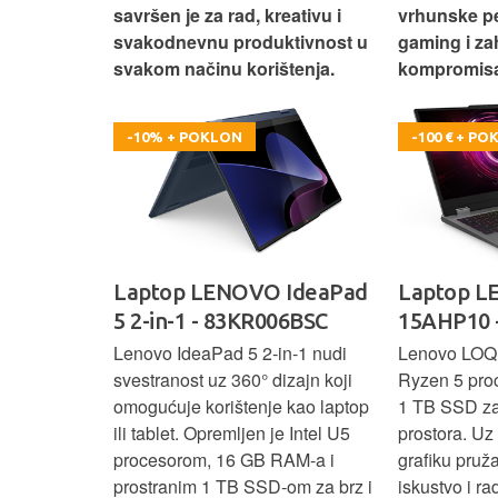
e za rad i
savršen je za rad, kreativu i
vrhunske p
omisa!
svakodnevnu produktivnost u
gaming i za
svakom načinu korištenja.
kompromisa
-10% + POKLON
-100 € + P
oga 9 -
Laptop LENOVO IdeaPad
Laptop 
5 2-in-1 - 83KR006BSC
15AHP10 
ažan Intel
Lenovo IdeaPad 5 2‑in‑1 nudi
Lenovo LOQ
RAM-a i 1 TB
svestranost uz 360° dizajn koji
Ryzen 5 pro
 rad, uz 14"
omogućuje korištenje kao laptop
1 TB SSD za 
u‑1 dizajn
ili tablet. Opremljen je Intel U5
prostora. U
enje kao
procesorom, 16 GB RAM-a i
grafiku pruž
aksimalnu
prostranim 1 TB SSD‑om za brz i
iskustvo i r