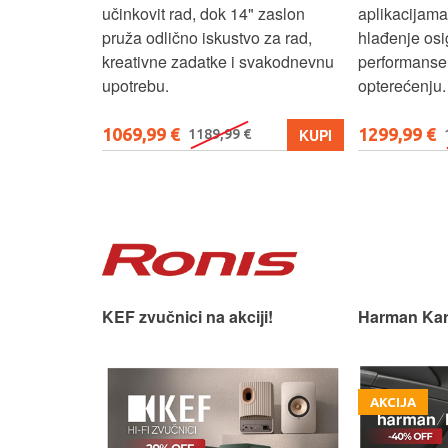
ost.
učinkovit rad, dok 14" zaslon
aplikacijama
pruža odlično iskustvo za rad,
hlađenje osi
kreativne zadatke i svakodnevnu
performanse 
upotrebu.
opterećenju.
1069,99 €
1299,99 €
KUPI
KUPI
1189,99 €
 slušaonicu.
KEF zvučnici na akciji!
Harman Kar
AKCIJA