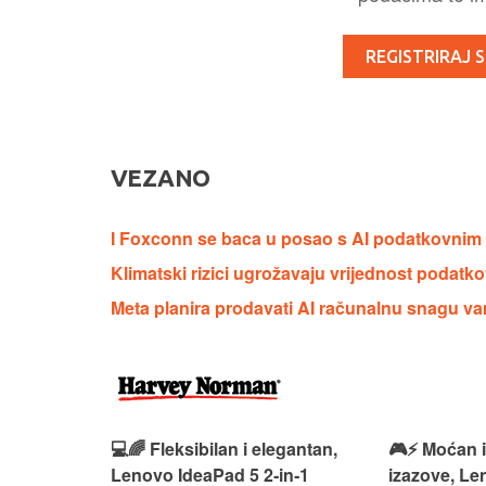
REGISTRIRAJ S
VEZANO
I Foxconn se baca u posao s AI podatkovnim
Klimatski rizici ugrožavaju vrijednost podatko
Meta planira prodavati AI računalnu snagu van
 – premium
💻🌈 Fleksibilan i elegantan,
🎮⚡ Moćan 
ija i
Lenovo IdeaPad 5 2‑in‑1
izazove, L