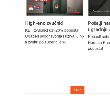
High-end zvučnici
Pošalji na
ugradnju 
našoj Hi-Fi
KEF zvučnici uz -20% popusta!
ajam i
Odaberi svog favorita i uživaj u hi-
Počasti sebe
tijih
fi zvuku po super cijeni.
Harman Kar
ova.
popusta!
KUPI
KUPI