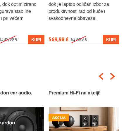
, dok optimizirano
dok je laptop odličan izbor za
pre
gurava stabilne
produktivnost, rad od kuće i
jed
i pri većem
svakodnevne obaveze.
lap
osn
569,98 €
579
KUPI
KUPI
1399,99 €
629,99 €
don car audio.
Premium Hi-Fi na akciji!
Pre
AKCIJA
A