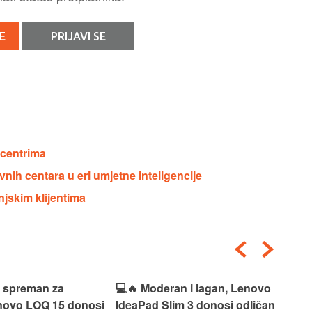
E
PRIJAVI SE
 centrima
vnih centara u eri umjetne inteligencije
jskim klijentima
i spreman za
💻🔥 Moderan i lagan, Lenovo
💻✨
enovo LOQ 15 donosi
IdeaPad Slim 3 donosi odličan
pra