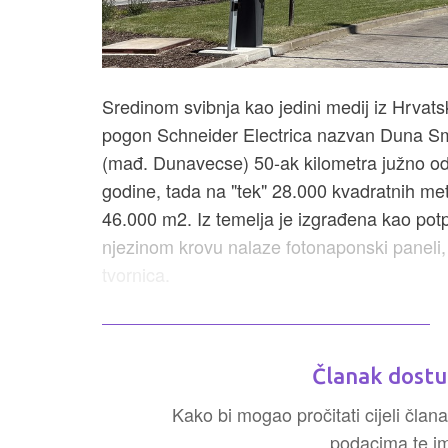
Sredinom svibnja kao jedini medij iz Hrvatsk
pogon Schneider Electrica nazvan Duna S
(mađ. Dunavecse) 50-ak kilometra južno od
godine, tada na "tek" 28.000 kvadratnih m
46.000 m2. Iz temelja je izgrađena kao pot
njezinom krovu nalaze fotonaponski paneli, p
tvornica.
Članak dostu
Kako bi mogao pročitati cijeli člana
podacima te ima