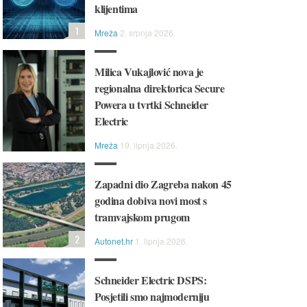
klijentima
1
Mreža
2. srpnja 2026.
Milica Vukajlović nova je
regionalna direktorica Secure
Powera u tvrtki Schneider
Electric
Mreža
19. lipnja 2026.
Zapadni dio Zagreba nakon 45
godina dobiva novi most s
tramvajskom prugom
2
Autonet.hr
1. lipnja 2026.
Schneider Electric DSPS:
 Jednostavan, pouzdan i
💻💼 Svestran i pouzdan, HP
Posjetili smo najmoderniju
ktičan, Lenovo IdeaPad 1
idealan je izbor za svakodne