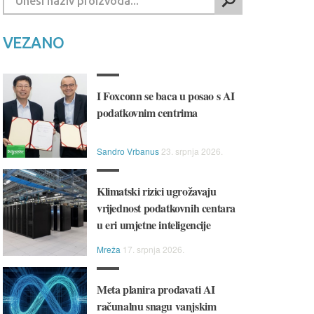
VEZANO
I Foxconn se baca u posao s AI
podatkovnim centrima
Sandro Vrbanus
23. srpnja 2026.
Klimatski rizici ugrožavaju
vrijednost podatkovnih centara
u eri umjetne inteligencije
Mreža
17. srpnja 2026.
Meta planira prodavati AI
računalnu snagu vanjskim