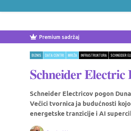
Premium sadržaj
BIZNIS
DATA CENTRI
MREŽA
INFRASTRUKTURA
SCHNEIDER EL
Schneider Electric
Schneider Electricov pogon Dun
Večici tvornica ja budućnosti ko
energetske tranzicije i AI superc