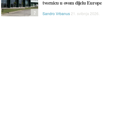
tvornicu u ovom dijelu Europe
alan je izbor za svakodnevni
rad, učenje i multimediju.
, učenje i bezbrižno
2
Sandro Vrbanus
21. svibnja 2026.
ištenje.
ptop LENOVO Ideapad
Laptop HP 15-fc0277nm 
- 82VG00V5SC
CZ9C6EA
ovo IdeaPad 1 donosi
HP 15 kombinira AMD Ryzen 
zdane performanse za
procesor, 16 GB RAM-a i 512
kodnevne zadatke uz AMD
SSD za brz i učinkovit rad. 15,
en 3 procesor, 16 GB RAM-a i
zaslon pruža ugodno iskustvo
i 512 GB SSD. 15,6" zaslon
korištenja, dok pouzdan dizajn
ža ugodno iskustvo rada i
čini ovaj laptop odličnim izbor