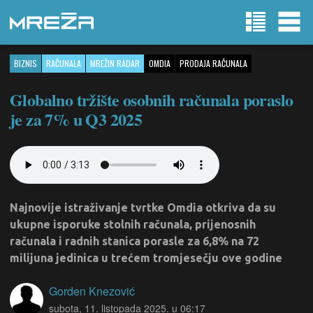
BIZNIS
RAČUNALA
MREŽIN RADAR
OMDIA
PRODAJA RAČUNALA
Globalno tržište osobnih računala poraslo
je za 7% u Q3 2025
Najnovije istraživanje tvrtke Omdia otkriva da su
ukupne isporuke stolnih računala, prijenosnih
računala i radnih stanica porasle za 6,8% na 72
milijuna jedinica u trećem tromjesečju ove godine
Gorden Knezović
subota, 11. listopada 2025. u 06:17