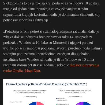
S obzirom na to da je rok za kraj podrške za Windows 10 udaljen
manje od tjedan dana, potražnja za osvježavanjem u svim
segmentima krajnjih korisnika i dalje je dominantan čimbenik koji
potiče rast isporuka i aktivacija.
„Potražnja tvrtki i potrošača za nadogradnjama računala i dalje je
zdrava dok se industrija brzo približava roku 14. listopada za
prelazak s Windowsa 10. Iako su Microsoft i njegovi partneri
uvelike pojačali napore u podizanju svijesti, posebno među malim i
srednjim poduzećima i potrošačima, značajan dio globalne
instalirane baze Windowsa i dalje je ili na Windowsu 10 ili na
računalu starom pet ili više godina“, rekao je
direktor istraživanja
tvrtke Omdia, Ishan Dutt.