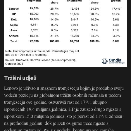
Tržišni udjeli
Lenovo je uživao u snažnom tromjesečju kojim je produbio svoju
vodeću poziciju na globalnom tržištu osobnih računala u trećem
tromjesečju ove godine, ostvarivši rast od 17% i ukupno
isporučenih 19,4 milijuna jedinica. HP je zauzeo drugo mjesto s
isporukom 15,0 milijuna jedinica, što je porast od 11% u odnosu
na prethodnu godinu, dok je Dell osigurao treće mjesto s
godišnjim rastom od 3%, uz podršku kontinuiranog zamaha