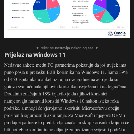
Prijelaz na Windows 11
Nedavne ankete među PC partnerima pokazuju da još uvijek ima
puno posla u prelasku B2B korisnika na Windows 11. Samo 39%
od 453 ispitanika u anketi iz rujna ove godine navelo je da su
gotovo sva računala njihovih korisnika osvježena ili nadograđena.
Dodatnih značajnih 18% izjavilo je da njihovi korisnici
namjeravaju nastaviti koristiti Windows 10 nakon isteka roka
podrške, a mnogi će vjerojatno iskoristiti Microsoftovu opciju
proširenih sigurnosnih ažuriranja. Za Microsoft i njegove OEM i
prodajne partnere to predstavlja značajan skup korisnika kojima će
biti potrebno kontinuirano ciljanje za podizanje svijesti i podršku