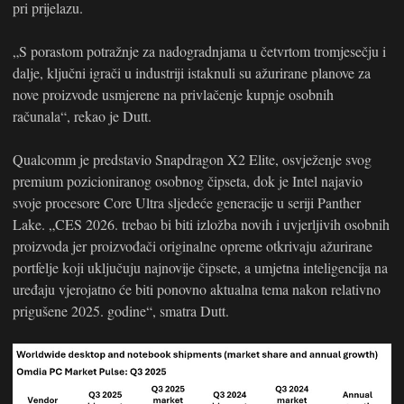
pri prijelazu.
„S porastom potražnje za nadogradnjama u četvrtom tromjesečju i
dalje, ključni igrači u industriji istaknuli su ažurirane planove za
nove proizvode usmjerene na privlačenje kupnje osobnih
računala“, rekao je Dutt.
Qualcomm je predstavio Snapdragon X2 Elite, osvježenje svog
premium pozicioniranog osobnog čipseta, dok je Intel najavio
svoje procesore Core Ultra sljedeće generacije u seriji Panther
Lake. „CES 2026. trebao bi biti izložba novih i uvjerljivih osobnih
proizvoda jer proizvođači originalne opreme otkrivaju ažurirane
portfelje koji uključuju najnovije čipsete, a umjetna inteligencija na
uređaju vjerojatno će biti ponovno aktualna tema nakon relativno
prigušene 2025. godine“, smatra Dutt.