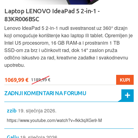
Laptop LENOVO IdeaPad 5 2-in-1 -
83KR006BSC
Lenovo IdeaPad 5 2‑in‑1 nudi svestranost uz 360° dizajn
koji omogućuje korištenje kao laptop ili tablet. Opremljen je
Intel U5 procesorom, 16 GB RAM-a i prostranim 1 TB
SSD‑om za brz i učinkovit rad, dok 14" zaslon pruža
odlično iskustvo za rad, kreativne zadatke i svakodnevnu
upotrebu.
1069,99 €
KUPI
1189,99 €
ZADNJI KOMENTARI NA FORUMU
19. siječnja 2026.
zzib
https://www.youtube.com/watch?v=fkk3qXGe9-M
19. siječnja 2026.
Gallu