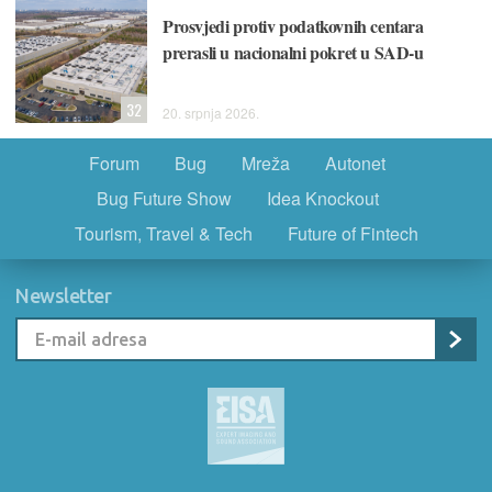
Prosvjedi protiv podatkovnih centara
prerasli u nacionalni pokret u SAD-u
32
20. srpnja 2026.
Forum
Bug
Mreža
Autonet
Bug Future Show
Idea Knockout
Tourism, Travel & Tech
Future of Fintech
Newsletter