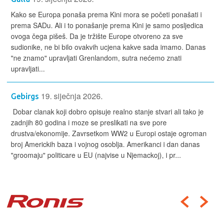
Kako se Europa ponaša prema Kini mora se početi ponašati i
prema SADu. Ali i to ponašanje prema Kini je samo posljedica
ovoga čega pišeš. Da je tržište Europe otvoreno za sve
sudionike, ne bi bilo ovakvih ucjena kakve sada imamo. Danas
"ne znamo" upravljati Grenlandom, sutra nećemo znati
upravljati...
19. siječnja 2026.
Gebirgs
Dobar clanak koji dobro opisuje realno stanje stvari ali tako je
zadnjih 80 godina i moze se preslikati na sve pore
drustva/ekonomije. Zavrsetkom WW2 u Europi ostaje ogroman
broj Americkih baza i vojnog osoblja. Amerikanci i dan danas
"groomaju" politicare u EU (najvise u Njemackoj), i pr...