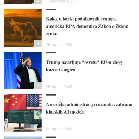
1. kolovoza 2026.
Kako, u korist podatkovnih centara,
američka EPA demontira Zakon o čistom
zraku
4
29. srpnja 2026.
Trump najavljuje "osvetu" EU-u zbog
kazne Googleu
7
25. srpnja 2026.
Američka administracija razmatra zabranu
kineskih AI modela
21. srpnja 2026.