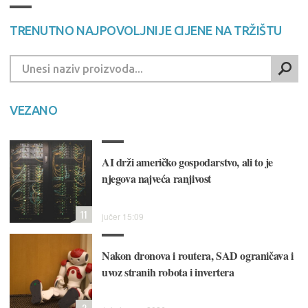
TRENUTNO NAJPOVOLJNIJE CIJENE NA TRŽIŠTU
VEZANO
AI drži američko gospodarstvo, ali to je
njegova najveća ranjivost
11
jučer 15:09
Nakon dronova i routera, SAD ograničava i
uvoz stranih robota i invertera
2