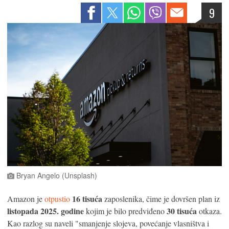
9
Bryan Angelo (Unsplash)
16 tisuća
Amazon je
otpustio
zaposlenika, čime je dovršen plan iz
listopada 2025. godine
30 tisuća
kojim je bilo predviđeno
otkaza.
Kao razlog su naveli "smanjenje slojeva, povećanje vlasništva i