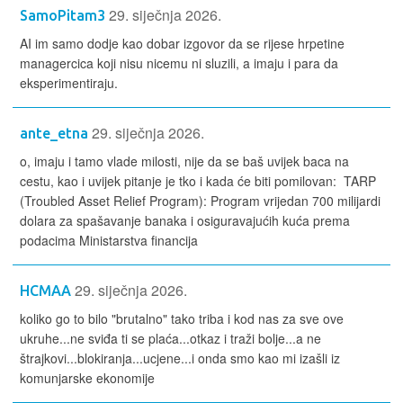
29. siječnja 2026.
SamoPitam3
AI im samo dodje kao dobar izgovor da se rijese hrpetine
managercica koji nisu nicemu ni sluzili, a imaju i para da
eksperimentiraju.
29. siječnja 2026.
ante_etna
o, imaju i tamo vlade milosti, nije da se baš uvijek baca na
cestu, kao i uvijek pitanje je tko i kada će biti pomilovan: TARP
(Troubled Asset Relief Program): Program vrijedan 700 milijardi
dolara za spašavanje banaka i osiguravajućih kuća prema
podacima Ministarstva financija
29. siječnja 2026.
HCMAA
koliko go to bilo "brutalno" tako triba i kod nas za sve ove
ukruhe...ne sviđa ti se plaća...otkaz i traži bolje...a ne
štrajkovi...blokiranja...ucjene...i onda smo kao mi izašli iz
komunjarske ekonomije