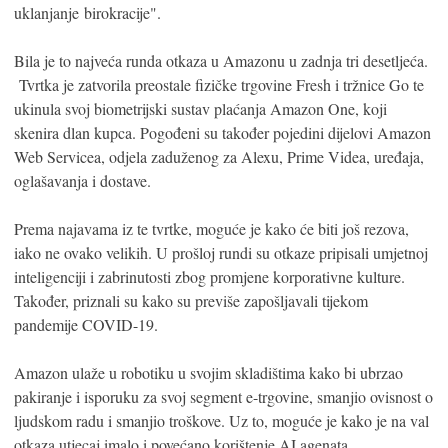
uklanjanje birokracije".
Bila je to najveća runda otkaza u Amazonu u zadnja tri desetljeća.
Tvrtka je zatvorila preostale fizičke trgovine Fresh i tržnice Go te
ukinula svoj biometrijski sustav plaćanja Amazon One, koji
skenira dlan kupca. Pogođeni su također pojedini dijelovi Amazon
Web Servicea, odjela zaduženog za Alexu, Prime Videa, uređaja,
oglašavanja i dostave.
Prema najavama iz te tvrtke, moguće je kako će biti još rezova,
iako ne ovako velikih. U prošloj rundi su otkaze pripisali umjetnoj
inteligenciji i zabrinutosti zbog promjene korporativne kulture.
Također, priznali su kako su previše zapošljavali tijekom
pandemije COVID-19.
Amazon ulaže u robotiku u svojim skladištima kako bi ubrzao
pakiranje i isporuku za svoj segment e-trgovine, smanjio ovisnost o
ljudskom radu i smanjio troškove. Uz to, moguće je kako je na val
otkaza utjecaj imalo i povećano korištenje AI agenata.