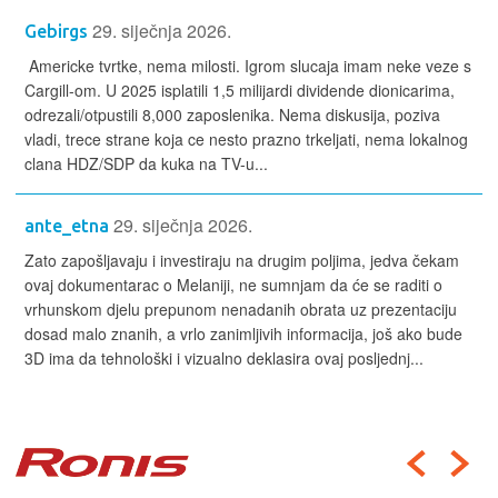
29. siječnja 2026.
Gebirgs
Americke tvrtke, nema milosti. Igrom slucaja imam neke veze s
Cargill-om. U 2025 isplatili 1,5 milijardi dividende dionicarima,
odrezali/otpustili 8,000 zaposlenika. Nema diskusija, poziva
vladi, trece strane koja ce nesto prazno trkeljati, nema lokalnog
clana HDZ/SDP da kuka na TV-u...
29. siječnja 2026.
ante_etna
Zato zapošljavaju i investiraju na drugim poljima, jedva čekam
ovaj dokumentarac o Melaniji, ne sumnjam da će se raditi o
vrhunskom djelu prepunom nenadanih obrata uz prezentaciju
dosad malo znanih, a vrlo zanimljivih informacija, još ako bude
3D ima da tehnološki i vizualno deklasira ovaj posljednj...