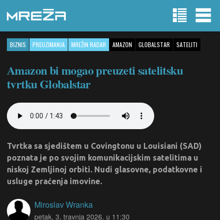
BIZNIS
PREUZIMANJA
MREŽIN RADAR
AMAZON
GLOBALSTAR
SATELITI
Amazon bi mogao preuzeti satelitsku
tvrtku Globalstar
Tvrtka sa sjedištem u Covingtonu u Louisiani (SAD)
poznata je po svojim komunikacijskim satelitima u
niskoj Zemljinoj orbiti. Nudi glasovne, podatkovne i
usluge praćenja imovine.
Miroslav Wranka
petak, 3. travnja 2026. u 11:30