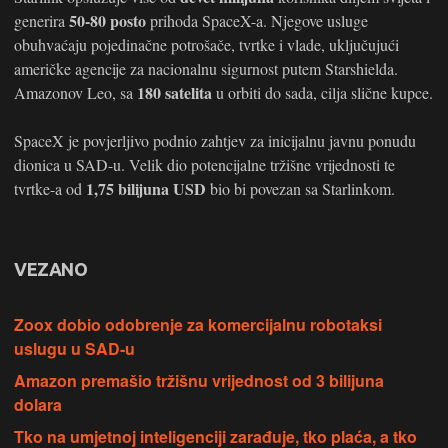
50-80 posto
generira
prihoda SpaceX-a. Njegove usluge
obuhvaćaju pojedinačne potrošače, tvrtke i vlade, uključujući
američke agencije za nacionalnu sigurnost putem Starshielda.
180 satelita
Amazonov Leo, sa
u orbiti do sada, cilja slične kupce.
SpaceX je povjerljivo podnio zahtjev za inicijalnu javnu ponudu
dionica u SAD-u. Velik dio potencijalne tržišne vrijednosti te
1,75 bilijuna USD
tvrtke-a od
bio bi povezan sa Starlinkom.
VEZANO
Zoox dobio odobrenje za komercijalnu robotaksi
uslugu u SAD-u
Amazon premašio tržišnu vrijednost od 3 bilijuna
dolara
Tko na umjetnoj inteligenciji zarađuje, tko plaća, a tko