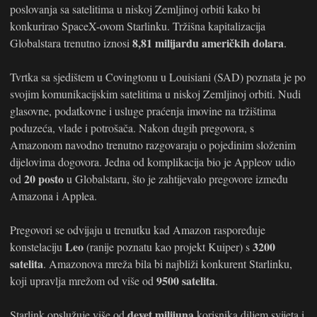
poslovanja sa satelitima u niskoj Zemljinoj orbiti kako bi
konkurirao SpaceX-ovom Starlinku. Tržišna kapitalizacija
8,81 milijardu američkih dolara
Globalstara trenutno iznosi
.
Tvrtka sa sjedištem u Covingtonu u Louisiani (SAD) poznata je po
svojim komunikacijskim satelitima u niskoj Zemljinoj orbiti. Nudi
glasovne, podatkovne i usluge praćenja imovine na tržištima
poduzeća, vlade i potrošača. Nakon dugih pregovora, s
Amazonom navodno trenutno razgovaraju o pojedinim složenim
dijelovima dogovora. Jedna od komplikacija bio je Appleov udio
20 posto
od
u Globalstaru, što je zahtijevalo pregovore između
Amazona i Applea.
Pregovori se odvijaju u trenutku kad Amazon raspoređuje
Leo
3200
konstelaciju
(ranije poznatu kao projekt Kuiper) s
satelita
. Amazonova mreža bila bi najbliži konkurent Starlinku,
9500 satelita
koji upravlja mrežom od više od
.
devet milijuna
Starlink opslužuje više od
korisnika diljem svijeta i