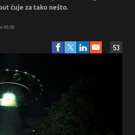
 put čuje za tako nešto.
 u 05:35
53