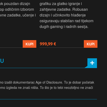
dok pouzdan dizajn
grafiku za glatko igranje i
pru
ptop odličnim izborom
zahtjevne zadatke. Robusan
dok
ne zadatke, učenje i
dizajn i učinkovito hlađenje
mul
osiguravaju stabilan rad tijekom
pro
dugih gaming i radnih sesija.
999,99 €
699
KUPI
KUPI
MU
vno izašli dokumentarac Age of Disclosure. To je dobar početak
emo izgleda ne znaš ništa. To što je to tebi neozbiljno ne znači