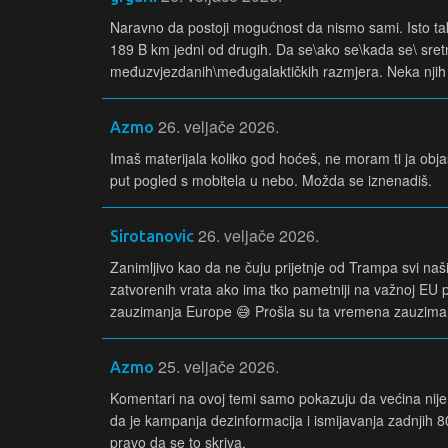
Naravno da postoji mogućnost da nismo sami. Isto tak
189 B km jedni od drugih. Da se\ako se\kada se\ sret
međuzvjezdanih\međugalaktičkih razmjera. Neka njih 
26. veljače 2026.
Azmo
Imaš materijala koliko god hoćeš, ne moram ti ja objašnj
put pogled s mobitela u nebo. Možda se iznenadiš.
26. veljače 2026.
Sirotanovic
Zanimljivo kao da ne čuju prijetnje od Trampa svi naši
zatvorenih vrata ako ima tko pametniji na važnoj EU poz
zauzimanja Europe 😅 Prošla su ta vremena zauzimanja
25. veljače 2026.
Azmo
Komentari na ovoj temi samo pokazuju da većina nije
da je kampanja dezinformacija i ismijavanja zadnjih 8
pravo da se to skriva.