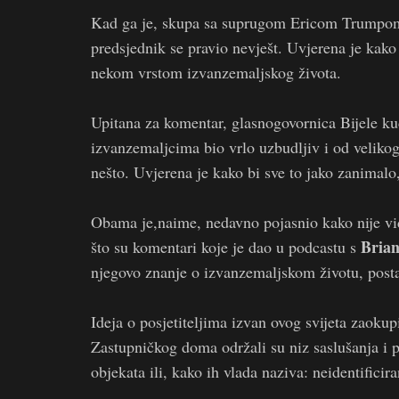
Kad ga je, skupa sa suprugom Ericom Trumpom,
predsjednik se pravio nevješt. Uvjerena je kak
nekom vrstom izvanzemaljskog života.
Upitana za komentar, glasnogovornica Bijele k
izvanzemaljcima bio vrlo uzbudljiv i od velikog 
nešto. Uvjerena je kako bi sve to jako zanimalo
Obama je,naime, nedavno pojasnio kako nije vi
Bria
što su komentari koje je dao u podcastu s
njegovo znanje o izvanzemaljskom životu, postal
Ideja o posjetiteljima izvan ovog svijeta zaoku
Zastupničkog doma održali su niz saslušanja i po
objekata ili, kako ih vlada naziva: neidentifici