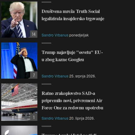
Društvena mreža Truth Social
legalizirala insajdersko trgovanje
14
Sandro Vrbanus
ponedjeljak
Trump najavljuje "osvetu" EU-
u zbog kazne Googleu
7
Sandro Vrbanus
25. srpnja 2026.
Ratno zrakoplovstvo SAD-a
pripremilo novi, privremeni Air
Force One za redovnu upotrebu
1
Sandro Vrbanus
20. lipnja 2026.