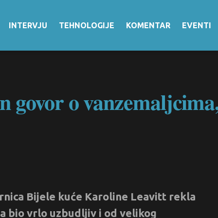
INTERVJU
TEHNOLOGIJE
KOMENTAR
EVENTI
govor o vanzemaljcima, 
nica Bijele kuće Karoline Leavitt rekla
 bio vrlo uzbudljiv i od velikog