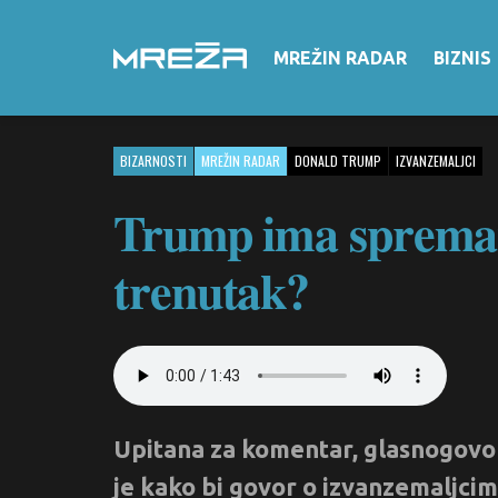
MREŽIN RADAR
BIZNIS
BIZARNOSTI
MREŽIN RADAR
DONALD TRUMP
IZVANZEMALJCI
Trump ima spreman 
trenutak?
Upitana za komentar, glasnogovor
je kako bi govor o izvanzemaljcima