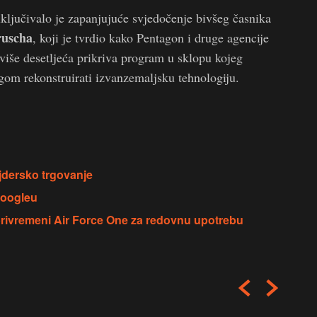
ljučivalo je zapanjujuće svjedočenje bivšeg časnika
ruscha
, koji je tvrdio kako Pentagon i druge agencije
više desetljeća prikriva program u sklopu kojeg
gom rekonstruirati izvanzemaljsku tehnologiju.
ajdersko trgovanje
Googleu
privremeni Air Force One za redovnu upotrebu