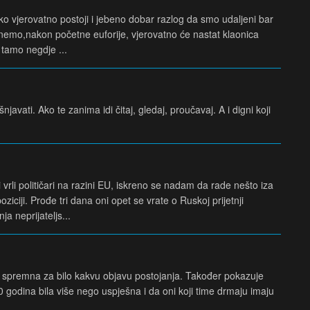
o vjerovatno postoji i jebeno dobar razlog da smo udaljeni bar
nemo,nakon početne euforije, vjerovatno će nastat klaonica
tamo negdje ...
avati. Ako te zanima idi čitaj, gledaj, proučavaj. A i digni koji
 vrli političari na razini EU, iskreno se nadam da rade nešto iza
iciji. Prođe tri dana oni opet se vrate o Ruskoj prijetnji
 neprijateljs...
 spremna za bilo kakvu objavu postojanja. Također pokazuje
0 godina bila više nego uspješna i da oni koji time drmaju imaju