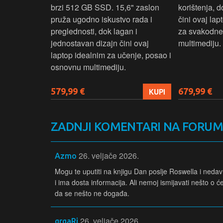
D
brzi 512 GB SSD. 15,6" zaslon
korištenja, 
up podacima,
pruža ugodno iskustvo rada i
čini ovaj la
izbor za
preglednosti, dok lagan i
za svakodnev
kuće i
jednostavan dizajn čini ovaj
multimediju.
e.
laptop idealnim za učenje, posao i
osnovnu multimediju.
579,99 €
679,99 €
KUPI
KUPI
ZADNJI KOMENTARI NA FORU
26. veljače 2026.
Azmo
Mogu te uputiti na knjigu Dan poslje Roswella i neda
i ima dosta informacija. Ali nemoj ismijavati nešto o ć
da se nešto ne događa.
26. veljače 2026.
grgaRi