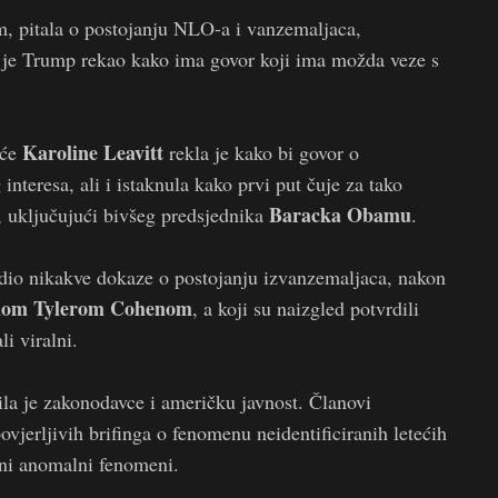
 pitala o postojanju NLO-a i vanzemaljaca,
o je Trump rekao kako ima govor koji ima možda veze s
Karoline Leavitt
uće
rekla je kako bi govor o
interesa, ali i istaknula kako prvi put čuje za tako
Baracka Obamu
, uključujući bivšeg predsjednika
.
dio nikakve dokaze o postojanju izvanzemaljaca, nakon
nom Tylerom Cohenom
, a koji su naizgled potvrdili
i viralni.
pila je zakonodavce i američku javnost. Članovi
vjerljivih brifinga o fenomenu neidentificiranih letećih
rani anomalni fenomeni.