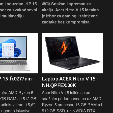
an i pouzdan, HP 15
🎮🚀 Snažan i spreman za
🎯⚡
izbor za svakodnevni
akciju, Acer Nitro V 15 idealan
Len
i multimediju.
je izbor za gaming i zahtjevne
vrh
zadatke bez kompromisa.
pro
rad
 15-fc0277nm -
Laptop ACER Nitro V 15 -
La
NH.QPFEX.00K
Sl
inira AMD Ryzen 5
Acer Nitro V 15 ističe se po
Len
6 GB RAM-a i 512 GB
snažnim performansama uz AMD
Ryz
učinkovit rad. 15,6"
Ryzen 5 procesor, 16 GB RAM-a i
TB 
a ugodno iskustvo
512 GB SSD, uz NVIDIA RTX
dov