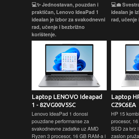
n, Lenovo
💻✨ Jednostavan, pouzdan i
💻💼 Svestr
si odličan
praktičan, Lenovo IdeaPad 1
idealan je 
nosti za
idealan je izbor za svakodnevni
rad, učenje 
rad, učenje i bezbrižno
korištenje.
IdeaPad
Laptop LENOVO Ideapad
Laptop HP
SC
1 - 82VG00V5SC
CZ9C6EA
 3 s Ryzen 5
Lenovo IdeaPad 1 donosi
HP 15 komb
RAM-a nudi
pouzdane performanse za
procesor, 1
še aplikacija
svakodnevne zadatke uz AMD
SSD za brz i 
 moderan
Ryzen 3 procesor, 16 GB RAM-a i
zaslon pruž