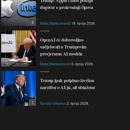
Trump: Apple i Intel postigli
dogovor o proizvodnji čipova
4
Matej Markovinović
19. lipnja 2026.
OpenAI će dobrovoljno
sudjelovati u Trumpovim
provjerama AI modela
Matej Markovinović
6. lipnja 2026.
Trump ipak potpisao izvršnu
naredbu o AI-ju, ali ublaženu
1
Sandro Vrbanus
3. lipnja 2026.