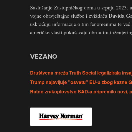
Saslušanje Zastupničkog doma u srpnju 2023. uk
Davida G
vojne obavještajne službe i zviždača
uskraćuju informacije o tim fenomenima te već 
američke vlasti pokušavaju obrnutim inženjerin
VEZANO
Društvena mreža Truth Social legalizirala ins
Trump najavljuje "osvetu" EU-u zbog kazne 
Ratno zrakoplovstvo SAD-a pripremilo novi, 