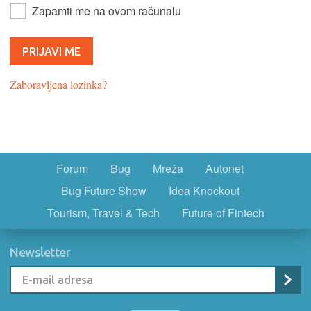
Zapamti me na ovom računalu
Zaboravljena lozinka?
Forum
Bug
Mreža
Autonet
Bug Future Show
Idea Knockout
Tourism, Travel & Tech
Future of Fintech
Newsletter