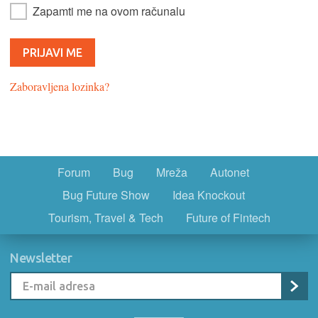
Zapamti me na ovom računalu
Zaboravljena lozinka?
Forum
Bug
Mreža
Autonet
Bug Future Show
Idea Knockout
Tourism, Travel & Tech
Future of Fintech
Newsletter