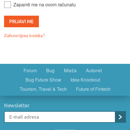
Zapamti me na ovom računalu
Zaboravljena lozinka?
Forum
Bug
Mreža
Autonet
Bug Future Show
Idea Knockout
Tourism, Travel & Tech
Future of Fintech
Newsletter