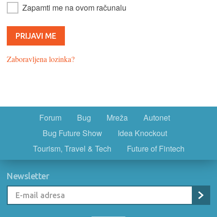
Zapamti me na ovom računalu
Zaboravljena lozinka?
Forum
Bug
Mreža
Autonet
Bug Future Show
Idea Knockout
Tourism, Travel & Tech
Future of Fintech
Newsletter