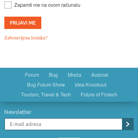
Zapamti me na ovom računalu
Zaboravljena lozinka?
Forum
Bug
Mreža
Autonet
Bug Future Show
Idea Knockout
Tourism, Travel & Tech
Future of Fintech
Newsletter