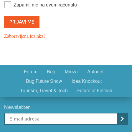
Zapamti me na ovom računalu
Zaboravljena lozinka?
Forum
Bug
Mreža
Autonet
Bug Future Show
Idea Knockout
Tourism, Travel & Tech
Future of Fintech
Newsletter