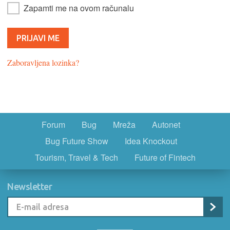
Zapamti me na ovom računalu
Zaboravljena lozinka?
Forum
Bug
Mreža
Autonet
Bug Future Show
Idea Knockout
Tourism, Travel & Tech
Future of Fintech
Newsletter