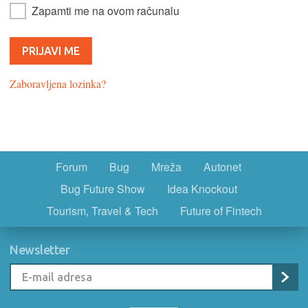
Zapamti me na ovom računalu
Zaboravljena lozinka?
Forum
Bug
Mreža
Autonet
Bug Future Show
Idea Knockout
Tourism, Travel & Tech
Future of Fintech
Newsletter