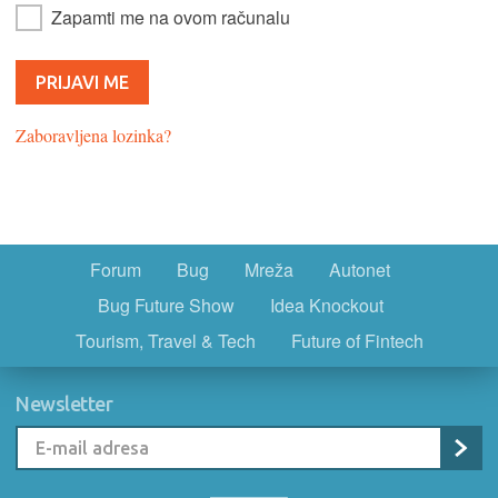
Zapamti me na ovom računalu
Zaboravljena lozinka?
Forum
Bug
Mreža
Autonet
Bug Future Show
Idea Knockout
Tourism, Travel & Tech
Future of Fintech
Newsletter