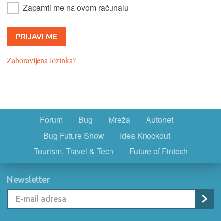
Zapamti me na ovom računalu
Zaboravljena lozinka?
Forum
Bug
Mreža
Autonet
Bug Future Show
Idea Knockout
Tourism, Travel & Tech
Future of Fintech
Newsletter