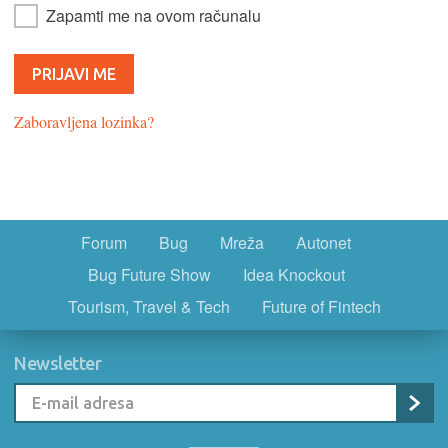
Zapamti me na ovom računalu
Zaboravljena lozinka?
Forum
Bug
Mreža
Autonet
Bug Future Show
Idea Knockout
Tourism, Travel & Tech
Future of Fintech
Newsletter