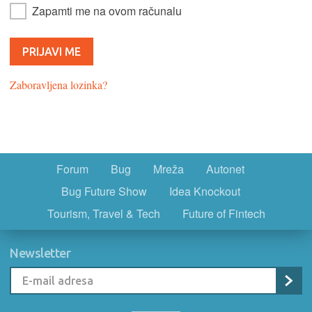
Zapamti me na ovom računalu
Zaboravljena lozinka?
Forum
Bug
Mreža
Autonet
Bug Future Show
Idea Knockout
Tourism, Travel & Tech
Future of Fintech
Newsletter