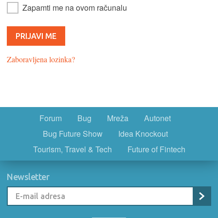
Zapamti me na ovom računalu
Zaboravljena lozinka?
Forum
Bug
Mreža
Autonet
Bug Future Show
Idea Knockout
Tourism, Travel & Tech
Future of Fintech
Newsletter