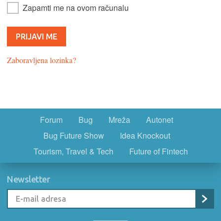
Zapamti me na ovom računalu
Zaboravljena lozinka?
Forum
Bug
Mreža
Autonet
Bug Future Show
Idea Knockout
Tourism, Travel & Tech
Future of Fintech
Newsletter