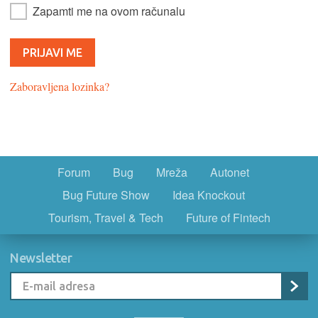
Zapamti me na ovom računalu
Zaboravljena lozinka?
Forum
Bug
Mreža
Autonet
Bug Future Show
Idea Knockout
Tourism, Travel & Tech
Future of Fintech
Newsletter