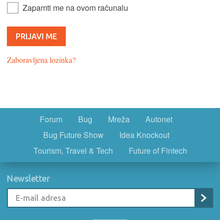
Zapamti me na ovom računalu
Zaboravljena lozinka?
Forum
Bug
Mreža
Autonet
Bug Future Show
Idea Knockout
Tourism, Travel & Tech
Future of Fintech
Newsletter